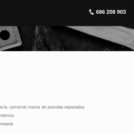
686 208 903
tería, comercio menor de prendas especiales
s mismos.
eresada