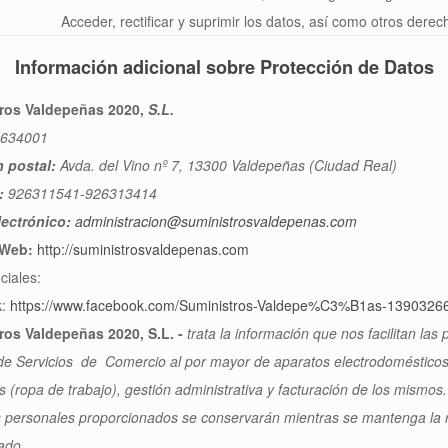
Acceder, rectificar y suprimir los datos, así como otros dere
Información adicional sobre Protección de Datos
ros Valdepeñas 2020,
S.L.
634001
n postal:
Avda. del Vino nº 7, 13300 Valdepeñas (Ciudad Real)
:
926311541-926313414
lectrónico:
administracion@suministrosvaldepenas.com
 Web:
http://suministrosvaldepenas.com
ciales:
k:
https://www.facebook.com/Suministros-Valdepe%C3%B1as-1390326
ros Valdepeñas 2020, S.L. -
trata la información que nos facilitan las
 de Servicios de Comercio al por mayor de aparatos electrodomésticos
s (ropa de trabajo), gestión administrativa y facturación de los mismos.
 personales proporcionados se conservarán mientras se mantenga la rel
sado.