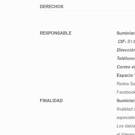
DERECHOS
RESPONSABLE
Suminist
CIF:
B13
Direcció
Teléfono
Correo e
Espacio
Redes So
Faceboo
FINALIDAD
Suminist
finalidad
especiale
Los datos
el intere